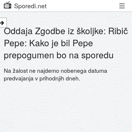
Sporedi.net
Trenutni spored
Oddaja Zgodbe iz školjke: Ribič
Priporočamo
Pepe: Kako je bil Pepe
Priljubljeni kanali
prepogumen bo na sporedu
Iskalnik
Na žalost ne najdemo nobenega datuma
Kibora
predvajanja v prihodnjih dneh.
Seznam kanalov
Seznam Oddaj