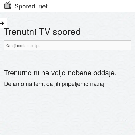
Sporedi.net
Trenutni spored
Trenutni TV spored
Priporočamo
Priljubljeni kanali
Iskalnik
Trenutno ni na voljo nobene oddaje.
Kibora
Delamo na tem, da jih pripeljemo nazaj.
Seznam kanalov
Seznam Oddaj