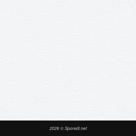
2026 © Sporedi.net