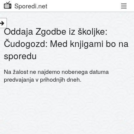
Sporedi.net
Trenutni spored
Oddaja Zgodbe iz školjke:
Priporočamo
Čudogozd: Med knjigami bo na
Priljubljeni kanali
sporedu
Iskalnik
Na žalost ne najdemo nobenega datuma
Kibora
predvajanja v prihodnjih dneh.
Seznam kanalov
Seznam Oddaj