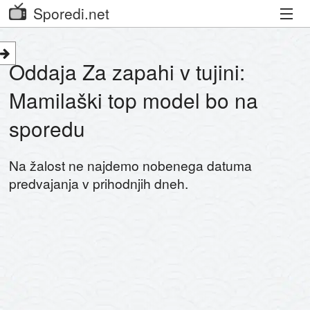
Sporedi.net
Trenutni spored
Oddaja Za zapahi v tujini:
Priporočamo
Mamilaški top model bo na
Priljubljeni kanali
sporedu
Iskalnik
Na žalost ne najdemo nobenega datuma
Kibora
predvajanja v prihodnjih dneh.
Seznam kanalov
Seznam Oddaj