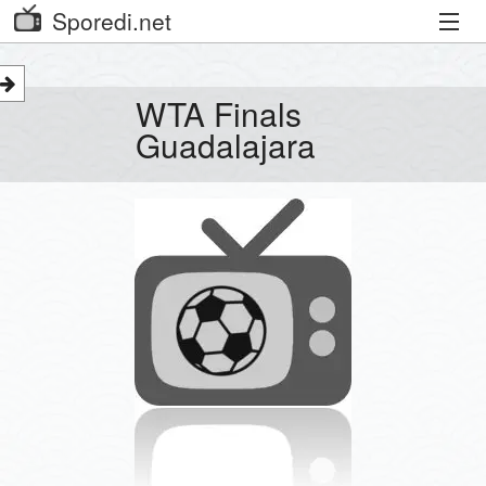
Sporedi.net
Trenutni spored
WTA Finals
Priporočamo
Guadalajara
Priljubljeni kanali
Iskalnik
Kibora
Seznam kanalov
Seznam Oddaj