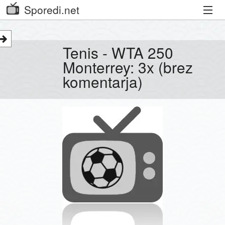
Sporedi.net
Trenutni spored
Tenis - WTA 250
Priporočamo
Monterrey: 3x (brez
komentarja)
Priljubljeni kanali
Iskalnik
Kibora
Seznam kanalov
Seznam Oddaj