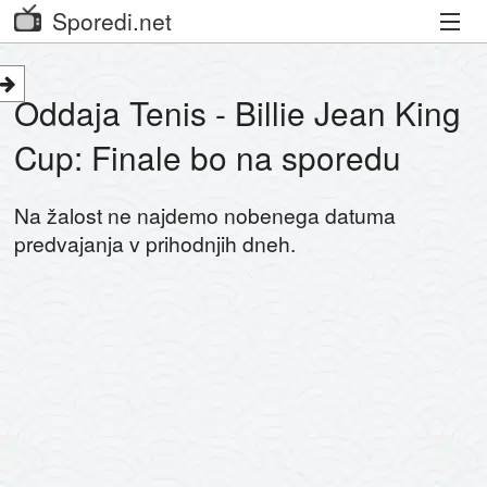
Sporedi.net
Trenutni spored
Oddaja Tenis - Billie Jean King
Priporočamo
Cup: Finale bo na sporedu
Priljubljeni kanali
Na žalost ne najdemo nobenega datuma
Iskalnik
predvajanja v prihodnjih dneh.
Kibora
Seznam kanalov
Seznam Oddaj