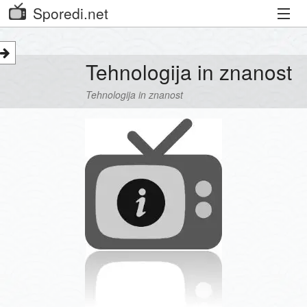
Sporedi.net
Trenutni spored
Tehnologija in znanost
Priporočamo
Tehnologija in znanost
Priljubljeni kanali
Iskalnik
Kibora
Seznam kanalov
Seznam Oddaj