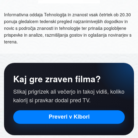
Informativna oddaja Tehnologija in znanost vsak četrtek ob 20.30
ponuja gledalcem tedenski pregled najzanimivejših dogodkov in
novic s področja znanosti in tehnologije ter prinaša poglobljene
prispevke in analize, razmišljanja gostov in oglašanja novinarjev s
terena.
Kaj gre zraven filma?
Slikaj prigrizek ali večerjo in takoj vidiš, koliko
kalorij si pravkar dodal pred TV.
Preveri v Kibori