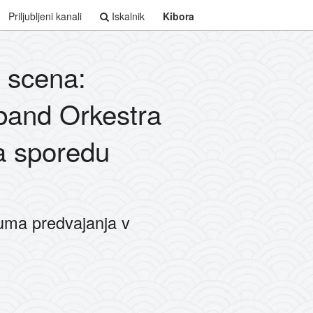
Priljubljeni kanali
Iskalnik
Kibora
 scena:
band Orkestra
a sporedu
uma predvajanja v