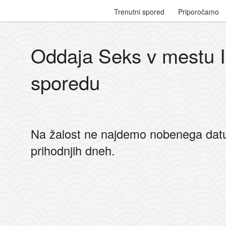
Trenutni spored
Priporočamo
Oddaja Seks v mestu II
sporedu
Na žalost ne najdemo nobenega dat
prihodnjih dneh.