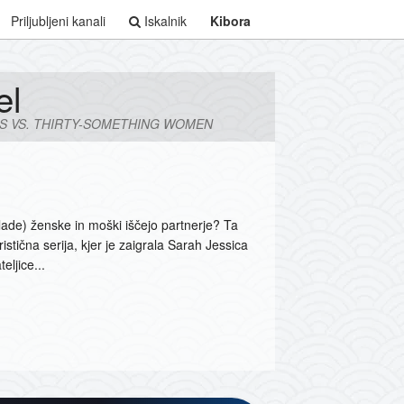
Priljubljeni kanali
Iskalnik
Kibora
el
RLS VS. THIRTY-SOMETHING WOMEN
lade) ženske in moški iščejo partnerje? Ta
tična serija, kjer je zaigrala Sarah Jessica
eljice...