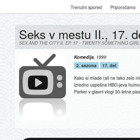
Trenutni spored
Priporočamo
Seks v mestu II., 17. d
SEX AND THE CITY II. EP. 17 - TWENTY-SOMETHING GI
Komedija
,
1999
2. sezona
17. del
Kako si mlade (ali ne tako zelo m
izredno uspešna HBO-jeva humoris
Parker v glavni vlogi 30-letne pisat