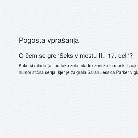
Pogosta vprašanja
O čem se gre 'Seks v mestu II., 17. del '?
Kako si mlade (ali ne tako zelo mlade) ženske in moški išče
humoristična serija, kjer je zaigrala Sarah Jessica Parker v glav