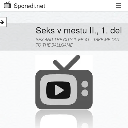
Sporedi.net
Trenutni spored
Seks v mestu II., 1. del
Priporočamo
SEX AND THE CITY II. EP. 01 - TAKE ME OUT
Priljubljeni kanali
TO THE BALLGAME
Iskalnik
Kibora
Seznam kanalov
Seznam Oddaj