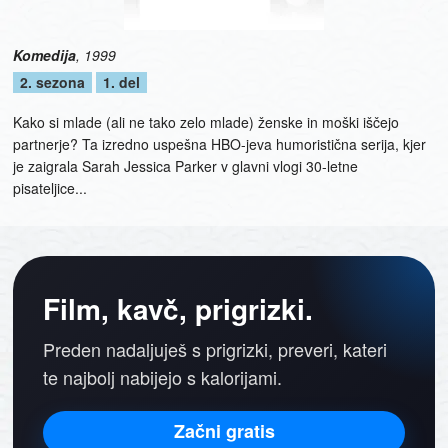
Komedija
,
1999
2. sezona
1. del
Kako si mlade (ali ne tako zelo mlade) ženske in moški iščejo
partnerje? Ta izredno uspešna HBO-jeva humoristična serija, kjer
je zaigrala Sarah Jessica Parker v glavni vlogi 30-letne
pisateljice...
Film, kavč, prigrizki.
Preden nadaljuješ s prigrizki, preveri, kateri
te najbolj nabijejo s kalorijami.
Začni gratis