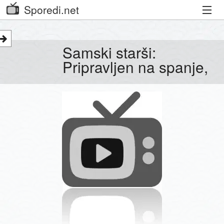
Sporedi.net
Trenutni spored
Samski starši:
Priporočamo
Pripravljen na spanje,
Priljubljeni kanali
Iskalnik
Kibora
Seznam kanalov
Seznam Oddaj