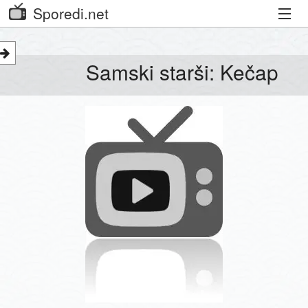
Sporedi.net
Trenutni spored
Samski starši: Kečap
Priporočamo
Priljubljeni kanali
Iskalnik
Kibora
Seznam kanalov
Seznam Oddaj