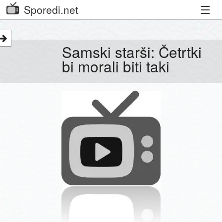
Sporedi.net
Trenutni spored
Samski starši: Četrtki
Priporočamo
bi morali biti taki
Priljubljeni kanali
Iskalnik
Kibora
Seznam kanalov
Seznam Oddaj