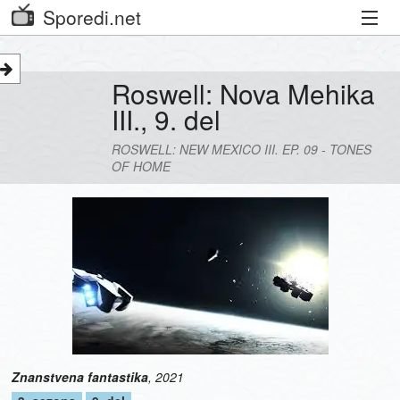
Sporedi.net
Trenutni spored
Roswell: Nova Mehika
Priporočamo
III., 9. del
Priljubljeni kanali
ROSWELL: NEW MEXICO III. EP. 09 - TONES
OF HOME
Iskalnik
Kibora
Seznam kanalov
Seznam Oddaj
Znanstvena fantastika
,
2021