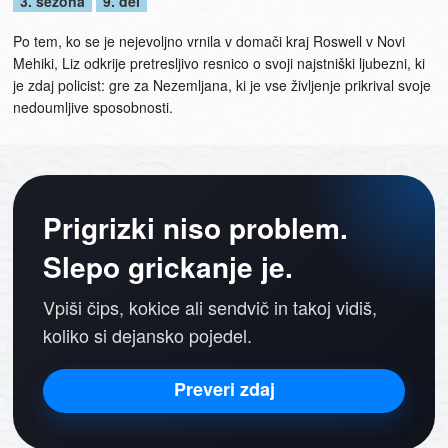
3. sezona
9. del
Po tem, ko se je nejevoljno vrnila v domači kraj Roswell v Novi
Mehiki, Liz odkrije pretresljivo resnico o svoji najstniški ljubezni, ki
je zdaj policist: gre za Nezemljana, ki je vse življenje prikrival svoje
nedoumljive sposobnosti.
Prigrizki niso problem.
Slepo grickanje je.
Vpiši čips, kokice ali sendvič in takoj vidiš,
koliko si dejansko pojedel.
Preveri zdaj