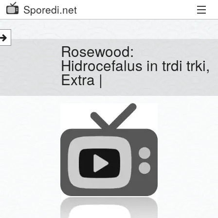
Sporedi.net
Trenutni spored
Rosewood:
Priporočamo
Hidrocefalus in trdi trki,
Extra |
Priljubljeni kanali
Iskalnik
Kibora
Seznam kanalov
Seznam Oddaj