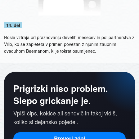
14. del
Rosie vztraja pri praznovanju devetih mesecev in pol partnerstva z
Villo, ko se zapleteta v primer, povezan z njunim zaupnim
ovaduhom Beemanom, ki je tokrat osumljenec.
Prigrizki niso problem.
Slepo grickanje je.
Vpiši čips, kokice ali sendvič in takoj vidiš,
koliko si dejansko pojedel.
Preveri zdaj