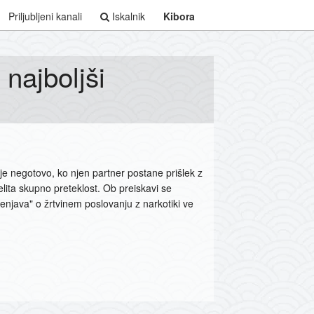
Priljubljeni kanali
Iskalnik
Kibora
najboljši
je negotovo, ko njen partner postane prišlek z
lita skupno preteklost. Ob preiskavi se
java" o žrtvinem poslovanju z narkotiki ve