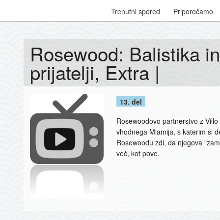
Trenutni spored
Priporočamo
Rosewood: Balistika in 
prijatelji, Extra |
13. del
Rosewoodovo partnerstvo z Villo 
vhodnega Miamija, s katerim si de
Rosewoodu zdi, da njegova "zamen
več, kot pove.