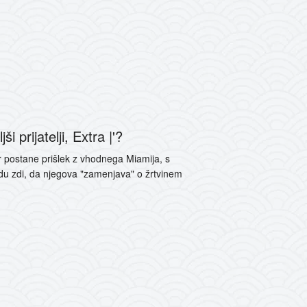
 prijatelji, Extra |'?
r postane prišlek z vhodnega Miamija, s
odu zdi, da njegova "zamenjava" o žrtvinem