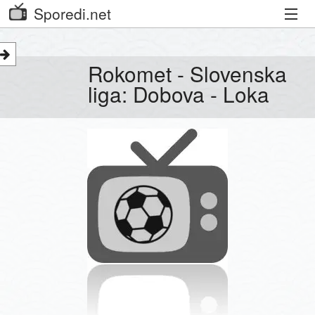
Sporedi.net
Trenutni spored
Rokomet - Slovenska
Priporočamo
liga: Dobova - Loka
Priljubljeni kanali
Iskalnik
Kibora
Seznam kanalov
Seznam Oddaj