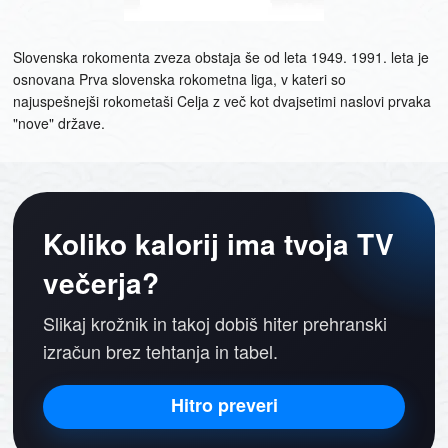
Slovenska rokomenta zveza obstaja še od leta 1949. 1991. leta je
osnovana Prva slovenska rokometna liga, v kateri so
najuspešnejši rokometaši Celja z več kot dvajsetimi naslovi prvaka
"nove" države.
Koliko kalorij ima tvoja TV
večerja?
Slikaj krožnik in takoj dobiš hiter prehranski
izračun brez tehtanja in tabel.
Hitro preveri