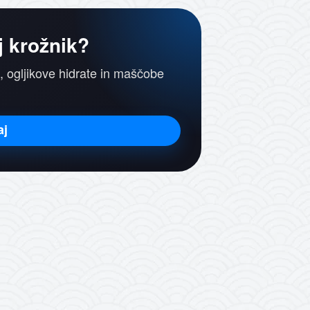
j krožnik?
, ogljikove hidrate in maščobe
aj