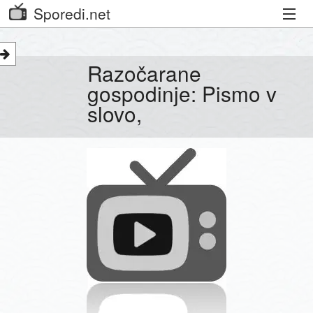
Sporedi.net
Trenutni spored
Razočarane
Priporočamo
gospodinje: Pismo v
slovo,
Priljubljeni kanali
Iskalnik
Kibora
Seznam kanalov
Seznam Oddaj