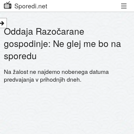
Sporedi.net
Trenutni spored
Oddaja Razočarane
Priporočamo
gospodinje: Ne glej me bo na
Priljubljeni kanali
sporedu
Iskalnik
Na žalost ne najdemo nobenega datuma
Kibora
predvajanja v prihodnjih dneh.
Seznam kanalov
Seznam Oddaj