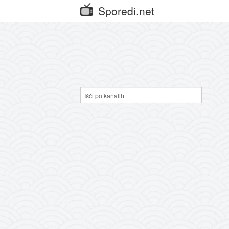
Sporedi.net