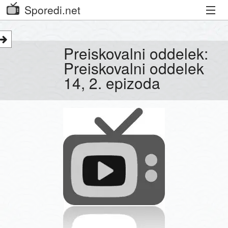
Sporedi.net
Trenutni spored
Preiskovalni oddelek:
Priporočamo
Preiskovalni oddelek
14, 2. epizoda
Priljubljeni kanali
Iskalnik
Kibora
Seznam kanalov
Seznam Oddaj