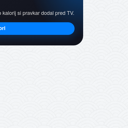
ko kalorij si pravkar dodal pred TV.
ori