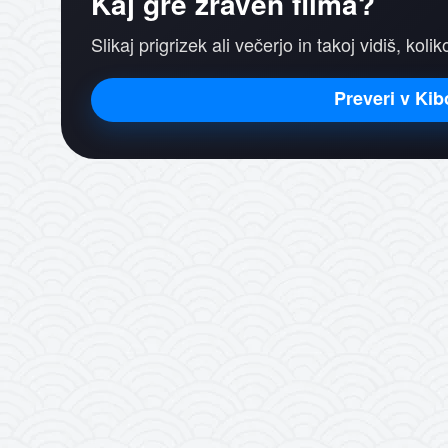
Kaj gre zraven filma?
Slikaj prigrizek ali večerjo in takoj vidiš, koli
Preveri v Kib