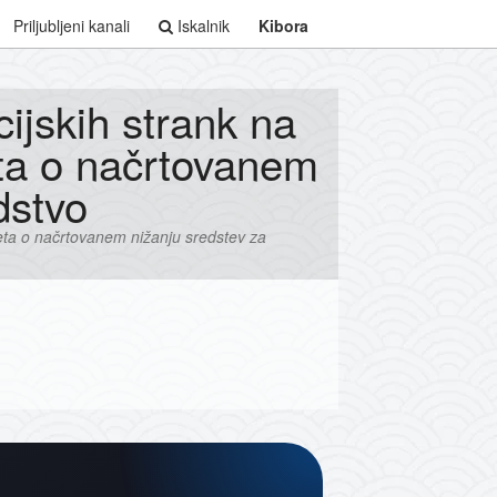
Priljubljeni kanali
Iskalnik
Kibora
ijskih strank na
ta o načrtovanem
dstvo
eta o načrtovanem nižanju sredstev za