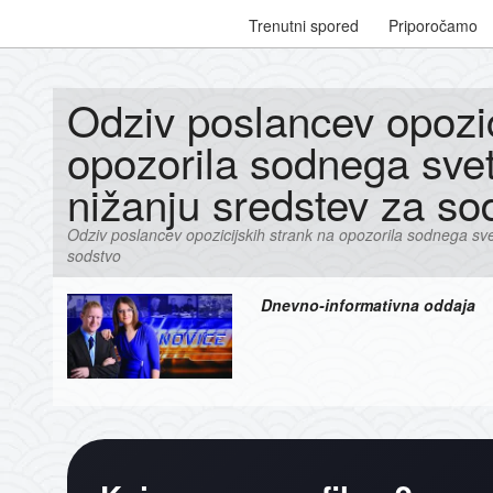
Trenutni spored
Priporočamo
Odziv poslancev opozic
opozorila sodnega sve
nižanju sredstev za so
Odziv poslancev opozicijskih strank na opozorila sodnega sv
sodstvo
Dnevno-informativna oddaja