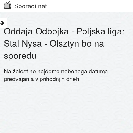
Sporedi.net
Trenutni spored
Oddaja Odbojka - Poljska liga:
Priporočamo
Stal Nysa - Olsztyn bo na
Priljubljeni kanali
sporedu
Iskalnik
Na žalost ne najdemo nobenega datuma
Kibora
predvajanja v prihodnjih dneh.
Seznam kanalov
Seznam Oddaj