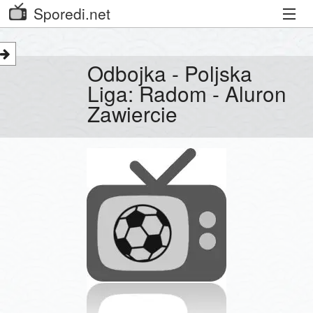
Sporedi.net
Trenutni spored
Odbojka - Poljska
Priporočamo
Liga: Radom - Aluron
Zawiercie
Priljubljeni kanali
Iskalnik
Kibora
Seznam kanalov
Seznam Oddaj