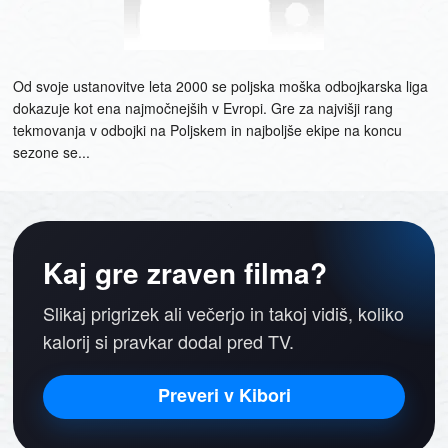
Od svoje ustanovitve leta 2000 se poljska moška odbojkarska liga
dokazuje kot ena najmočnejših v Evropi. Gre za najvišji rang
tekmovanja v odbojki na Poljskem in najboljše ekipe na koncu
sezone se...
Kaj gre zraven filma?
Slikaj prigrizek ali večerjo in takoj vidiš, koliko
kalorij si pravkar dodal pred TV.
Preveri v Kibori