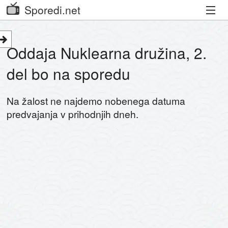
Sporedi.net
Trenutni spored
Oddaja Nuklearna družina, 2.
Priporočamo
del bo na sporedu
Priljubljeni kanali
Na žalost ne najdemo nobenega datuma
Iskalnik
predvajanja v prihodnjih dneh.
Kibora
Seznam kanalov
Seznam Oddaj