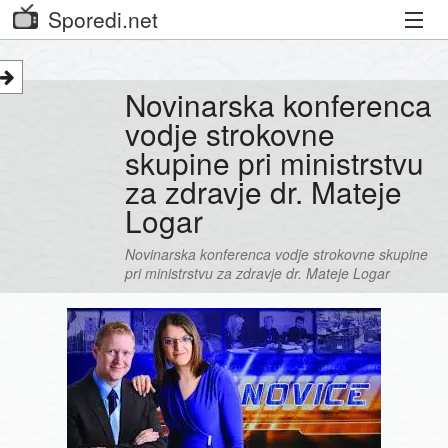
Sporedi.net
Trenutni spored
Novinarska konferenca
Priporočamo
vodje strokovne
skupine pri ministrstvu
Priljubljeni kanali
za zdravje dr. Mateje
Iskalnik
Logar
Kibora
Novinarska konferenca vodje strokovne skupine
pri ministrstvu za zdravje dr. Mateje Logar
Seznam kanalov
Seznam Oddaj