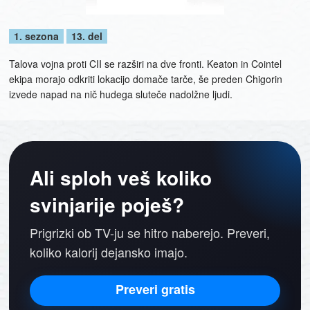
1. sezona
13. del
Talova vojna proti CII se razširi na dve fronti. Keaton in Cointel
ekipa morajo odkriti lokacijo domače tarče, še preden Chigorin
izvede napad na nič hudega sluteče nadolžne ljudi.
Ali sploh veš koliko
svinjarije poješ?
Prigrizki ob TV-ju se hitro naberejo. Preveri,
koliko kalorij dejansko imajo.
Preveri gratis