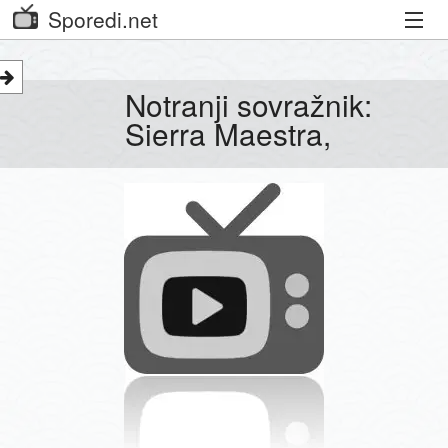
Sporedi.net
Trenutni spored
Notranji sovražnik:
Priporočamo
Sierra Maestra,
Priljubljeni kanali
Iskalnik
Kibora
Seznam kanalov
Seznam Oddaj