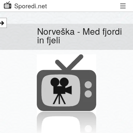
Sporedi.net
Trenutni spored
Norveška - Med fjordi
Priporočamo
in fjeli
Priljubljeni kanali
Iskalnik
Kibora
Seznam kanalov
Seznam Oddaj