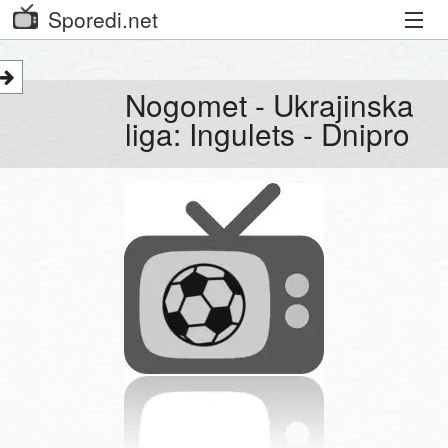
Sporedi.net
Trenutni spored
Nogomet - Ukrajinska
Priporočamo
liga: Ingulets - Dnipro
Priljubljeni kanali
Iskalnik
Kibora
Seznam kanalov
Seznam Oddaj