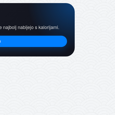
e najbolj nabijejo s kalorijami.
s