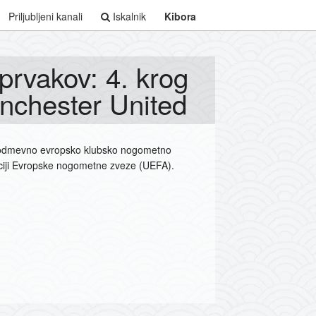
Priljubljeni kanali
Iskalnik
Kibora
rvakov: 4. krog
nchester United
j odmevno evropsko klubsko nogometno
aciji Evropske nogometne zveze (UEFA).