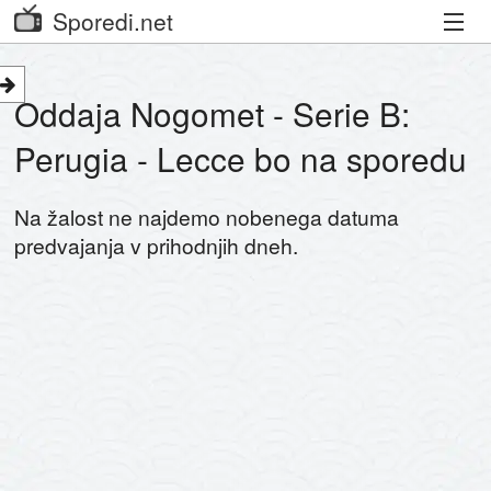
Sporedi.net
Trenutni spored
Oddaja Nogomet - Serie B:
Priporočamo
Perugia - Lecce bo na sporedu
Priljubljeni kanali
Na žalost ne najdemo nobenega datuma
Iskalnik
predvajanja v prihodnjih dneh.
Kibora
Seznam kanalov
Seznam Oddaj