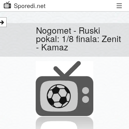
Sporedi.net
Trenutni spored
Nogomet - Ruski
Priporočamo
pokal: 1/8 finala: Zenit
- Kamaz
Priljubljeni kanali
Iskalnik
Kibora
Seznam kanalov
Seznam Oddaj