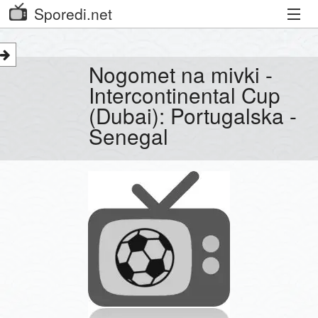
Sporedi.net
Trenutni spored
Nogomet na mivki -
Priporočamo
Intercontinental Cup
(Dubai): Portugalska -
Priljubljeni kanali
Senegal
Iskalnik
Kibora
Seznam kanalov
Seznam Oddaj