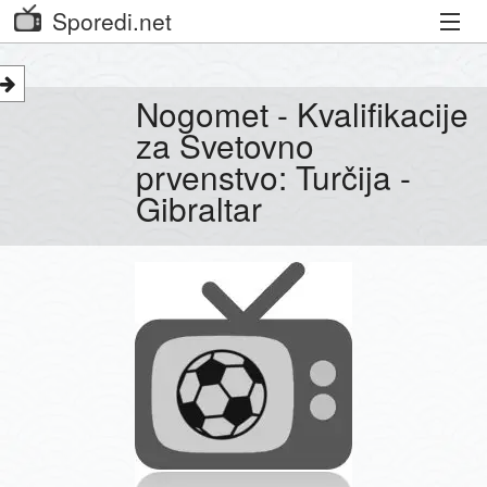
Sporedi.net
Trenutni spored
Nogomet - Kvalifikacije
Priporočamo
za Svetovno
prvenstvo: Turčija -
Priljubljeni kanali
Gibraltar
Iskalnik
Kibora
Seznam kanalov
Seznam Oddaj