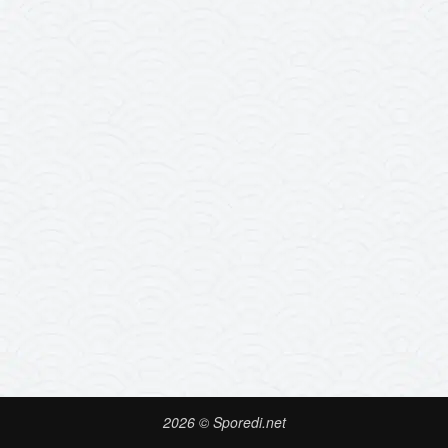
2026 © Sporedi.net