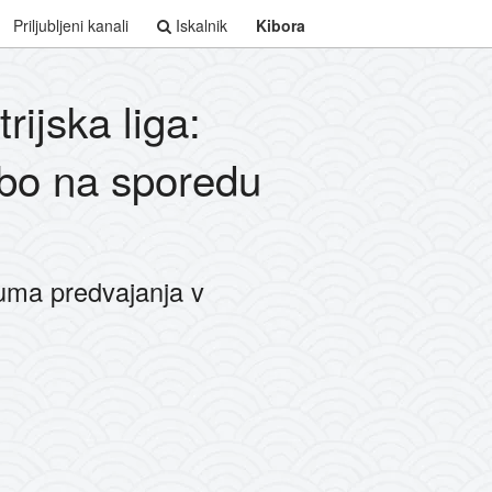
Priljubljeni kanali
Iskalnik
Kibora
ijska liga:
 bo na sporedu
uma predvajanja v