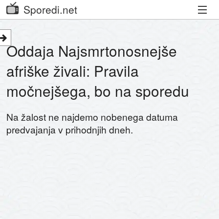
Sporedi.net
Trenutni spored
Oddaja Najsmrtonosnejše
Priporočamo
afriške živali: Pravila
Priljubljeni kanali
močnejšega, bo na sporedu
Iskalnik
Na žalost ne najdemo nobenega datuma
Kibora
predvajanja v prihodnjih dneh.
Seznam kanalov
Seznam Oddaj