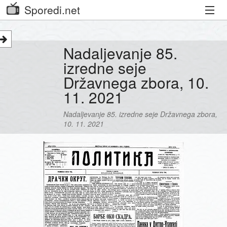
Sporedi.net
Trenutni spored
Nadaljevanje 85.
Priporočamo
izredne seje
Državnega zbora, 10.
Priljubljeni kanali
11. 2021
Iskalnik
Nadaljevanje 85. izredne seje Državnega zbora,
10. 11. 2021
Kibora
Seznam kanalov
Seznam Oddaj