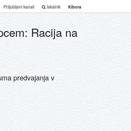
Priljubljeni kanali
Iskalnik
Kibora
apcem: Racija na
uma predvajanja v