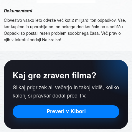
Dokumentarni
Človeštvo vsako leto odvrže več kot 2 milijardi ton odpadkov. Vse,
kar kupimo in uporabljamo, bo nekega dne končalo na smetišču.
Odpadki so postali resen problem sodobnega časa. Več prav o
njih v tokratni oddaji Na kratko!
Kaj gre zraven filma?
Slikaj prigrizek ali večerjo in takoj vidiš, koliko
kalorij si pravkar dodal pred TV.
Preveri v Kibori