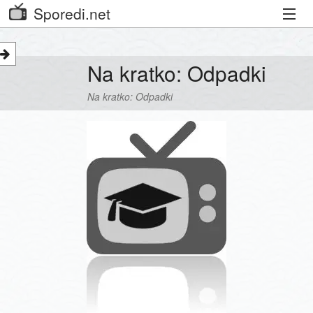
Sporedi.net
Trenutni spored
Na kratko: Odpadki
Priporočamo
Na kratko: Odpadki
Priljubljeni kanali
Iskalnik
Kibora
Seznam kanalov
Seznam Oddaj