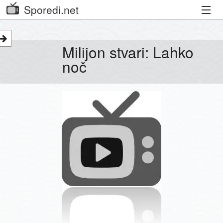
Sporedi.net
Trenutni spored
Milijon stvari: Lahko
Priporočamo
noč
Priljubljeni kanali
Iskalnik
Kibora
Seznam kanalov
Seznam Oddaj