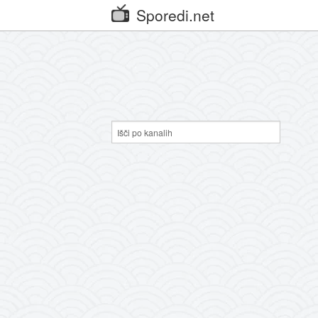
Sporedi.net