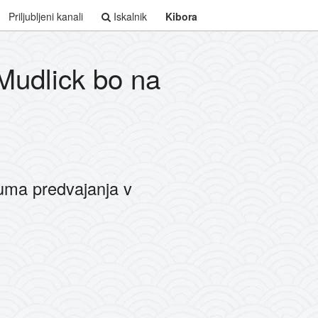
Priljubljeni kanali
Iskalnik
Kibora
Mudlick bo na
uma predvajanja v