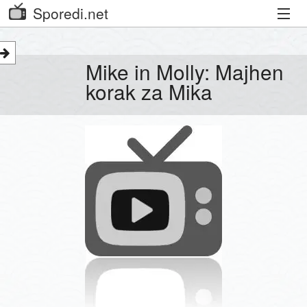
Sporedi.net
Trenutni spored
Mike in Molly: Majhen
Priporočamo
korak za Mika
Priljubljeni kanali
Iskalnik
Kibora
Seznam kanalov
Seznam Oddaj