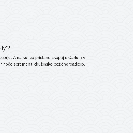
lly'?
ečerjo. A na koncu pristane skupaj s Carlom v
r hoče spremeniti družinsko božično tradicijo.