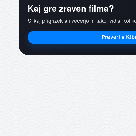
Kaj gre zraven filma?
Slikaj prigrizek ali večerjo in takoj vidiš, koli
Preveri v Kib