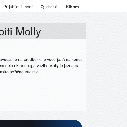
Priljubljeni kanali
Iskalnik
Kibora
iti Molly
 pravočasno na predbožično večerjo. A na koncu
em delu ukradenega vozila. Molly je jezna na
nsko božično tradicijo.