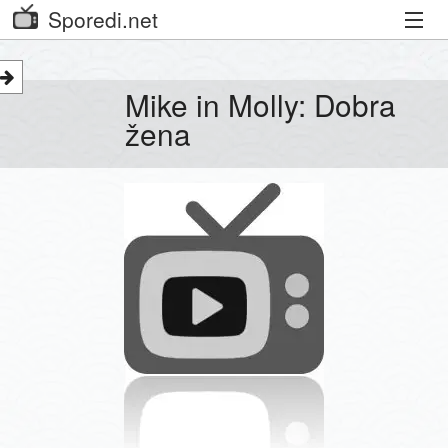
Sporedi.net
Trenutni spored
Mike in Molly: Dobra
Priporočamo
žena
Priljubljeni kanali
Iskalnik
Kibora
Seznam kanalov
Seznam Oddaj