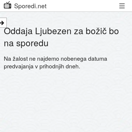
Sporedi.net
Trenutni spored
Oddaja Ljubezen za božič bo
Priporočamo
na sporedu
Priljubljeni kanali
Na žalost ne najdemo nobenega datuma
Iskalnik
predvajanja v prihodnjih dneh.
Kibora
Seznam kanalov
Seznam Oddaj