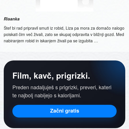
Risanka
Štef bi rad pripravil smuti iz robid, Liza pa mora za domačo nalogo
poiskati čim več živali, zato se skupaj odpravita v bližnji gozd. Med
nabiranjem robid in iskanjem živali pa se izgubita …
Film, kavč, prigrizki.
Preden nadaljuješ s prigrizki, preveri, kateri
te najbolj nabijejo s kalorijami.
Začni gratis