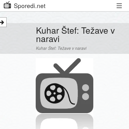
Sporedi.net
Trenutni spored
Kuhar Štef: Težave v
Priporočamo
naravi
Priljubljeni kanali
Kuhar Štef: Težave v naravi
Iskalnik
Kibora
Seznam kanalov
Seznam Oddaj